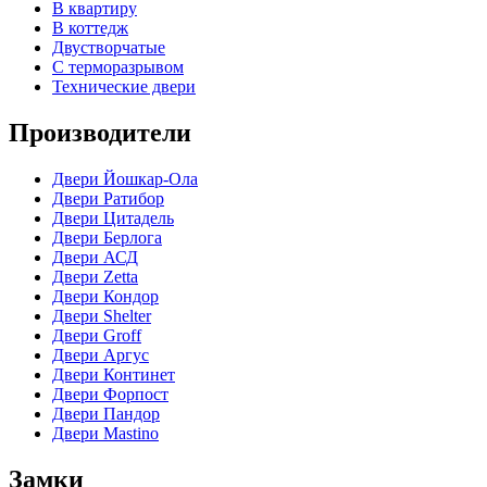
В квартиру
В коттедж
Двустворчатые
С терморазрывом
Технические двери
Производители
Двери Йошкар-Ола
Двери Ратибор
Двери Цитадель
Двери Берлога
Двери АСД
Двери Zetta
Двери Кондор
Двери Shelter
Двери Groff
Двери Аргус
Двери Континет
Двери Форпост
Двери Пандор
Двери Mastino
Замки