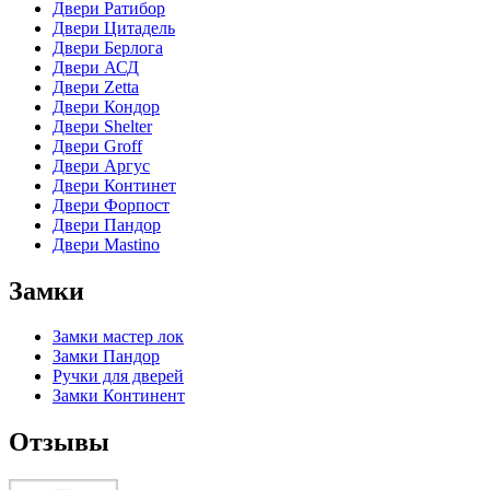
Двери Ратибор
Двери Цитадель
Двери Берлога
Двери АСД
Двери Zetta
Двери Кондор
Двери Shelter
Двери Groff
Двери Аргус
Двери Континет
Двери Форпост
Двери Пандор
Двери Mastino
Замки
Замки мастер лок
Замки Пандор
Ручки для дверей
Замки Континент
Отзывы